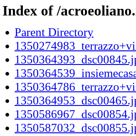
Index of /acroeoliano.
Parent Directory
1350274983_terrazzo+vis
1350364393_dsc00845.j
1350364539_insiemecasa
1350364786_terrazzo+vis
1350364953_dsc00465.j
1350586967_dsc00854.j
1350587032_dsc00855.j