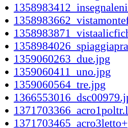
1358983412_insegnaleni
1358983662_vistamontef
1358983871_vistaalicfic
1358984026_spiaggiapra
1359060263_due.jpg
1359060411_uno.jpg
1359060564_tre.jpg
1366553016_dsc00979.j
1371703366_acro1poltr.l
1371703465_acro3letto+