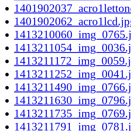
1401902037_acro1letton
1401902062_acro1lcd.jp
1413210060_img_0765.
1413211054_img_0036.
1413211172_img_0059.
1413211252_img_0041.
1413211490_img_0766.
1413211630_img_0796.
1413211735_img_0769.
1413211791_img_0781.