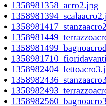
1358981358_acro2.jpg
1358981394_scalaacro2.
1358981417_stanzaacro2
1358981449_terrazzoacr
1358981499_bagnoacrod
1358981710_fioridavantia
1358982404_lettoacro3.
1358982436_stanzaacro3
1358982493_terrazzoacro
1358982560_bagnoacro3