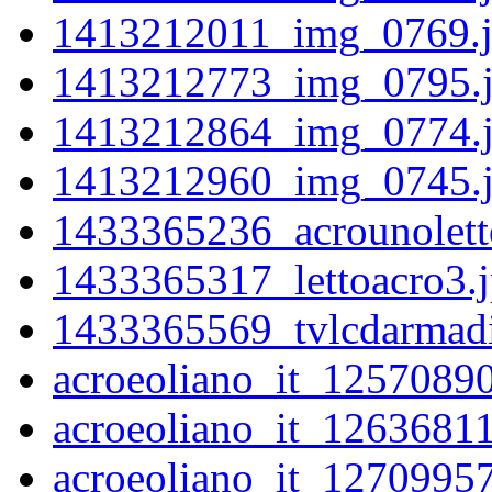
1413212011_img_0769.
1413212773_img_0795.
1413212864_img_0774.
1413212960_img_0745.
1433365236_acrounolett
1433365317_lettoacro3.
1433365569_tvlcdarmadi
acroeoliano_it_1257089
acroeoliano_it_1263681
acroeoliano_it_1270995