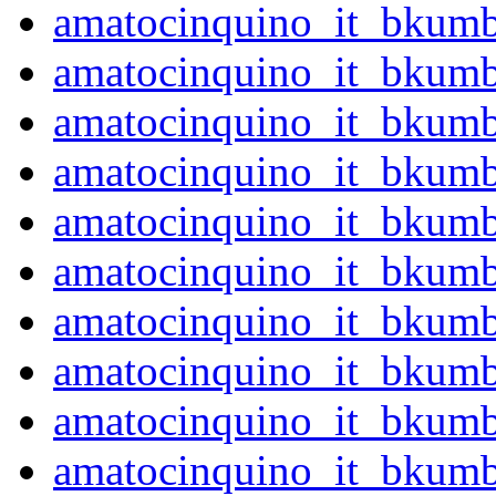
amatocinquino_it_bkum
amatocinquino_it_bkum
amatocinquino_it_bkum
amatocinquino_it_bkum
amatocinquino_it_bkum
amatocinquino_it_bkum
amatocinquino_it_bkum
amatocinquino_it_bkum
amatocinquino_it_bkum
amatocinquino_it_bkum