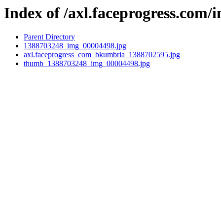
Index of /axl.faceprogress.com/
Parent Directory
1388703248_img_00004498.jpg
axl.faceprogress_com_bkumbria_1388702595.jpg
thumb_1388703248_img_00004498.jpg