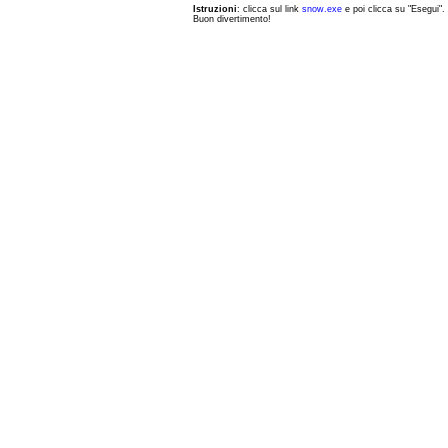
Istruzioni
: clicca sul link
snow.exe
e poi clicca su "Esegui".
Buon divertimento!