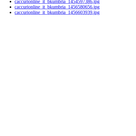
caccurionline_it_bkumbria_1454597386.jpg
caccurionline_it_bkumbria_1456580656.jpg
caccurionline_it_bkumbria_1456603939.jpg