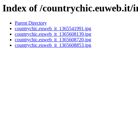
Index of /countrychic.euweb.it/
Parent Directory
countrychic.euweb_it_1365541991.jpg
countrychic.euweb_it_1365608139.jpg
countrychic.euweb_it_1365608720.jpg
countrychic.euweb_it_1365608853.jpg