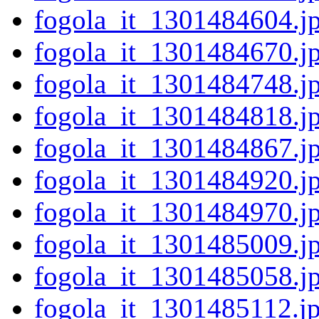
fogola_it_1301484604.j
fogola_it_1301484670.j
fogola_it_1301484748.j
fogola_it_1301484818.j
fogola_it_1301484867.j
fogola_it_1301484920.j
fogola_it_1301484970.j
fogola_it_1301485009.j
fogola_it_1301485058.j
fogola_it_1301485112.j