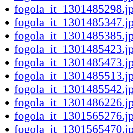
fogola_it_1301485298.j
fogola_it_1301485347.j
fogola_it_1301485385.j
fogola_it_1301485423.j
fogola_it_1301485473.j
fogola_it_1301485513.j
fogola_it_1301485542.j
fogola_it_1301486226.j
fogola_it_1301565276.j
fogola_it_1301565470.j