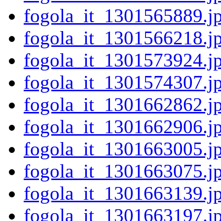
fogola_it_1301565889.j
fogola_it_1301566218.j
fogola_it_1301573924.j
fogola_it_1301574307.j
fogola_it_1301662862.j
fogola_it_1301662906.j
fogola_it_1301663005.j
fogola_it_1301663075.j
fogola_it_1301663139.j
fogola_it_1301663197.j