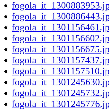
fogola_it_1300883953.j
fogola_it_1300886443.j
fogola_it_1301156461.j
fogola_it_1301156602.j
fogola_it_1301156675.j
fogola_it_1301157437.j
fogola_it_1301157510.j
fogola_it_1301245630.j
fogola_it_1301245732.j
fogola_it_1301245776.j