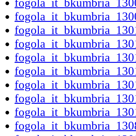
fogola_it_bkumbria_130
fogola_it_bkumbria_130
fogola_it_bkumbria_130
fogola_it_bkumbria_130
fogola_it_bkumbria_130
fogola_it_bkumbria_130
fogola_it_bkumbria_130
fogola_it_bkumbria_13
fogola_it_bkumbria_130
fogola_it_bkumbria_130