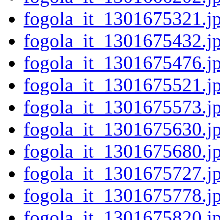
fogola_it_1301675321.j
fogola_it_1301675432.j
fogola_it_1301675476.j
fogola_it_1301675521.j
fogola_it_1301675573.j
fogola_it_1301675630.j
fogola_it_1301675680.j
fogola_it_1301675727.j
fogola_it_1301675778.j
fogola_it_1301675820.j