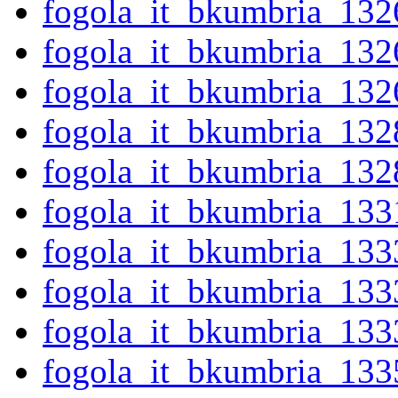
fogola_it_bkumbria_132
fogola_it_bkumbria_132
fogola_it_bkumbria_132
fogola_it_bkumbria_132
fogola_it_bkumbria_132
fogola_it_bkumbria_133
fogola_it_bkumbria_133
fogola_it_bkumbria_133
fogola_it_bkumbria_133
fogola_it_bkumbria_133