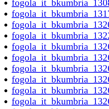
fogola_it_bkumbria_130
fogola_it_bkumbria_131
fogola_it_bkumbria_132
fogola_it_bkumbria_132
fogola_it_bkumbria_132
fogola_it_bkumbria_132
fogola_it_bkumbria_132
fogola_it_bkumbria_132
fogola_it_bkumbria_132
fogola_it_bkumbria_13