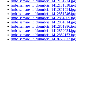
imbalsamare_it_bkumbria_1412181224.jpg
imbalsamare_it_bkumbria_1412181338.jpg
imbalsamare_it_bkumbria_1412851554.jpg
imbalsamare_it_bkumbria_1412851746.jpg
imbalsamare_it_bkumbria_1412851805.jpg
imbalsamare_it_bkumbria_1412851814.jpg
imbalsamare_it_bkumbria_1412851986.jpg
imbalsamare_it_bkumbria_1412852034.jpg
imbalsamare_it_bkumbria_1412852153.jpg
imbalsamare_it_bkumbria_1418728077.jpg