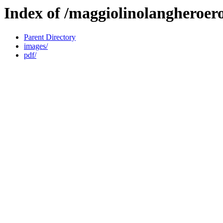
Index of /maggiolinolangheroero
Parent Directory
images/
pdf/