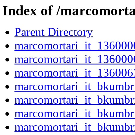
Index of /marcomorta
Parent Directory
marcomortari_it_13600
marcomortari_it_13600
marcomortari_it_13600
marcomortari_it_bkumb
marcomortari_it_bkumbr
marcomortari_it_bkumbr
marcomortari_it_bkumbr