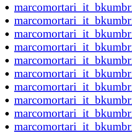
marcomortari_it_bkumb
marcomortari_it_bkumb
marcomortari_it_bkumb
marcomortari_it_bkumb
marcomortari_it_bkumb
marcomortari_it_bkumbr
marcomortari_it_bkumbr
marcomortari_it_bkumb
marcomortari_it_bkumbr
marcomortari_it_bkumbr