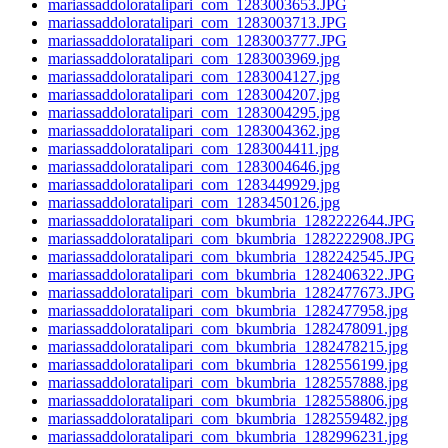
mariassaddoloratalipari_com_1283003653.JPG
mariassaddoloratalipari_com_1283003713.JPG
mariassaddoloratalipari_com_1283003777.JPG
mariassaddoloratalipari_com_1283003969.jpg
mariassaddoloratalipari_com_1283004127.jpg
mariassaddoloratalipari_com_1283004207.jpg
mariassaddoloratalipari_com_1283004295.jpg
mariassaddoloratalipari_com_1283004362.jpg
mariassaddoloratalipari_com_1283004411.jpg
mariassaddoloratalipari_com_1283004646.jpg
mariassaddoloratalipari_com_1283449929.jpg
mariassaddoloratalipari_com_1283450126.jpg
mariassaddoloratalipari_com_bkumbria_1282222644.JPG
mariassaddoloratalipari_com_bkumbria_1282222908.JPG
mariassaddoloratalipari_com_bkumbria_1282242545.JPG
mariassaddoloratalipari_com_bkumbria_1282406322.JPG
mariassaddoloratalipari_com_bkumbria_1282477673.JPG
mariassaddoloratalipari_com_bkumbria_1282477958.jpg
mariassaddoloratalipari_com_bkumbria_1282478091.jpg
mariassaddoloratalipari_com_bkumbria_1282478215.jpg
mariassaddoloratalipari_com_bkumbria_1282556199.jpg
mariassaddoloratalipari_com_bkumbria_1282557888.jpg
mariassaddoloratalipari_com_bkumbria_1282558806.jpg
mariassaddoloratalipari_com_bkumbria_1282559482.jpg
mariassaddoloratalipari_com_bkumbria_1282996231.jpg