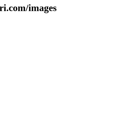
ari.com/images