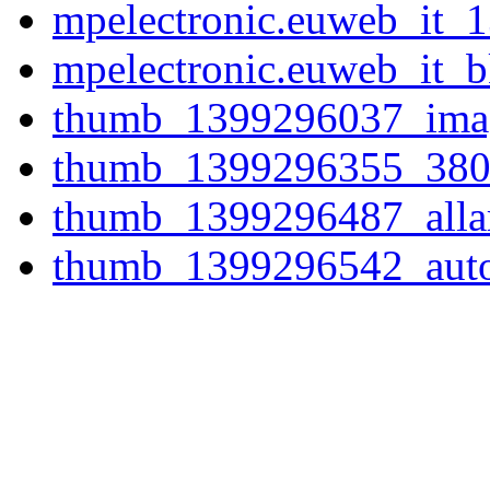
mpelectronic.euweb_it_
mpelectronic.euweb_it_
thumb_1399296037_imag
thumb_1399296355_380el
thumb_1399296487_alla
thumb_1399296542_auto