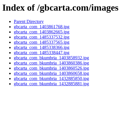
Index of /gbcarta.com/images
Parent Directory
gbcarta_com_1403861768.jpg
gbcarta_com_1403862665.jpg
gbcarta_com_1485337532.jpg
gbcarta_com_1485337565.jpg
gbcarta_com_1485338366.jpg
gbcarta_com_1485338447.jpg
gbcarta_com_bkumbria_1403858932.jpg
gbcarta_com_bkumbria_1403860386.jpg
gbcarta_com_bkumbria_1403860526.jpg
gbcarta_com_bkumbria_1403860658.jpg
gbcarta_com_bkumbria_1432885850.jpg
gbcarta_com_bkumbria_1432885881.jpg